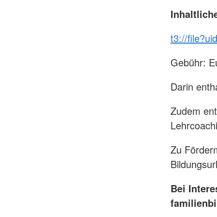
Inhaltlic
t3://file?u
Gebühr: E
Darin enth
Zudem ents
Lehrcoachi
Zu Förder
Bildungsur
Bei Inter
familienb