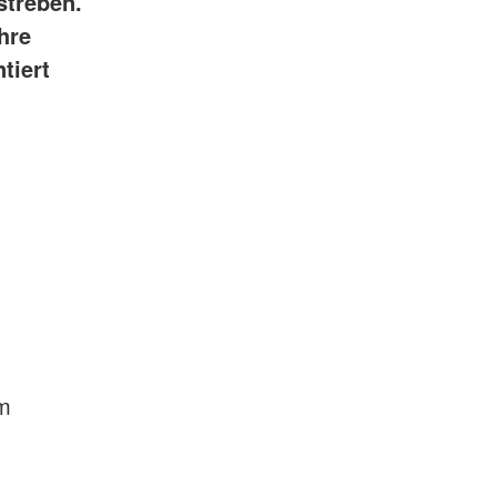
streben.
hre
tiert
um