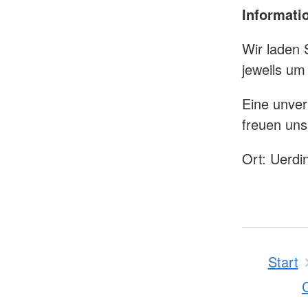
Informati
Wir laden
jeweils u
Eine unver
freuen uns
Ort: Uerdi
Start