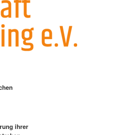
schen
rung ihrer