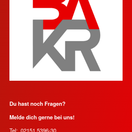
Du hast noch Fragen?
Melde dich gerne bei uns!
Tel:
02151 5396-30