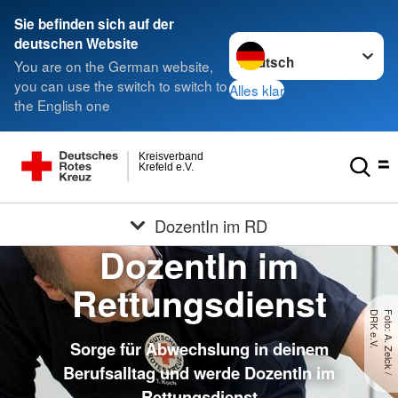
Sie befinden sich auf der
Sprache wechseln zu
deutschen Website
You are on the German website,
you can use the switch to switch to
Alles klar
the English one
Kreisverband
Krefeld e.V.
DozentIn im RD
DozentIn im
Rettungsdienst
.
F
o
t
o
:
A
.
Z
e
lc
k
/
D
R
K
e
.
V
Sorge für Abwechslung in deinem
Berufsalltag und werde DozentIn im
Rettungsdienst