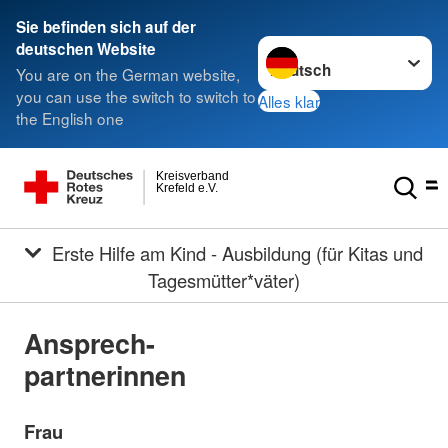
Sie befinden sich auf der
Sprache wechseln zu
deutschen Website
You are on the German website,
you can use the switch to switch to
Alles klar
the English one
Kreisverband
Krefeld e.V.
Erste Hilfe am Kind - Ausbildung (für Kitas und
Tagesmütter*väter)
Ansprech-
partnerinnen
Frau