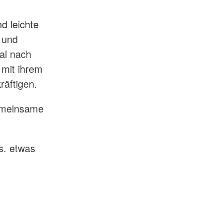
d leichte
 und
al nach
 mit ihrem
äftigen.
gemeinsame
s. etwas