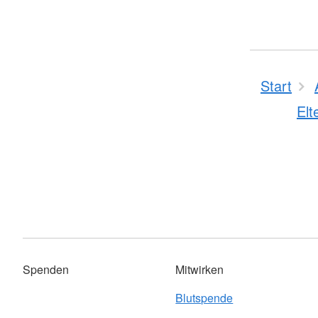
Start
Elt
Spenden
Mitwirken
Blutspende