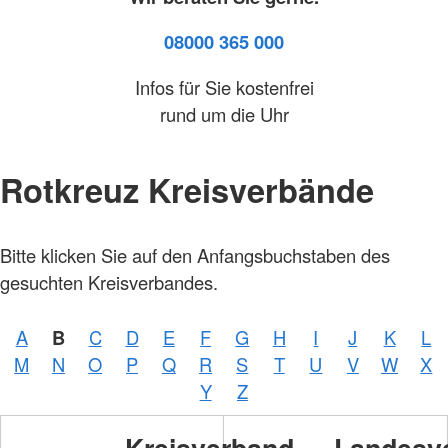
08000 365 000
Infos für Sie kostenfrei
rund um die Uhr
Rotkreuz Kreisverbände
Bitte klicken Sie auf den Anfangsbuchstaben des
gesuchten Kreisverbandes.
A
B
C
D
E
F
G
H
I
J
K
L
M
N
O
P
Q
R
S
T
U
V
W
X
Y
Z
Kreisverband
Landesv