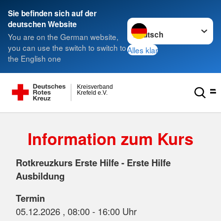
Sie befinden sich auf der
Sprache wechseln zu
deutschen Website
You are on the German website,
you can use the switch to switch to
Alles klar
the English one
Kreisverband
Krefeld e.V.
Information zum Kurs
Rotkreuzkurs Erste Hilfe - Erste Hilfe
Ausbildung
Termin
05.12.2026 , 08:00 - 16:00 Uhr