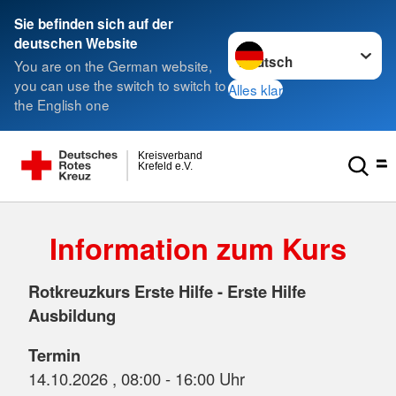
Sie befinden sich auf der
Sprache wechseln zu
deutschen Website
You are on the German website,
you can use the switch to switch to
Alles klar
the English one
Kreisverband
Krefeld e.V.
Information zum Kurs
Rotkreuzkurs Erste Hilfe - Erste Hilfe
Ausbildung
Termin
14.10.2026 , 08:00 - 16:00 Uhr