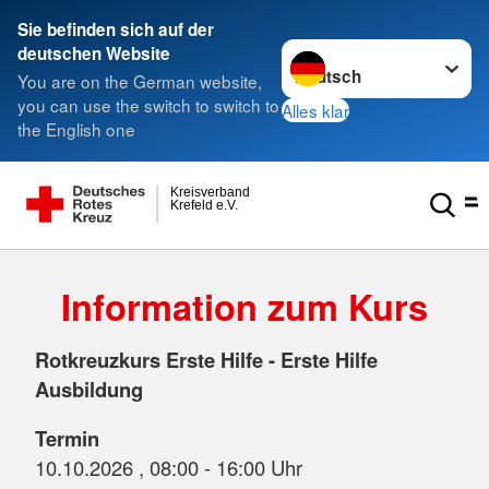
Sie befinden sich auf der
Sprache wechseln zu
deutschen Website
You are on the German website,
you can use the switch to switch to
Alles klar
the English one
Kreisverband
Krefeld e.V.
Information zum Kurs
Rotkreuzkurs Erste Hilfe - Erste Hilfe
Ausbildung
Termin
10.10.2026 , 08:00 - 16:00 Uhr